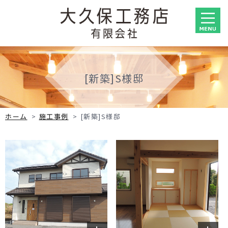
[新築]S様邸
ホーム
>
施工事例
>
[新築]S様邸